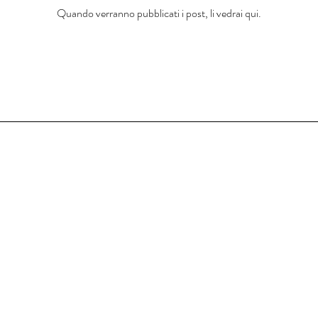
Quando verranno pubblicati i post, li vedrai qui.
OpeningTimes
Thursday 8th October -
Thursday 15th October
2026
10:30 - 16:00